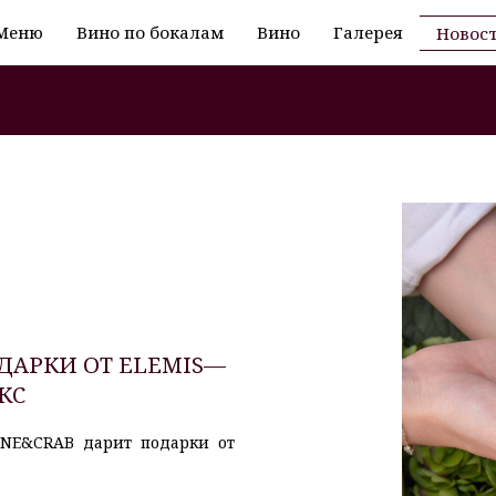
Меню
Вино по бокалам
Вино
Галерея
Новос
ДАРКИ ОТ ELEMIS—
КС
INE&CRAB дарит подарки от