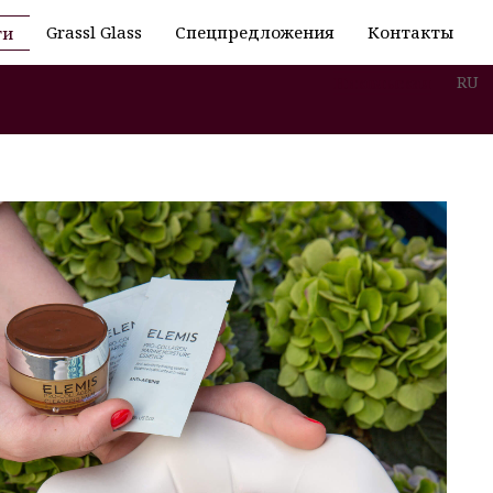
Grassl Glass
Спецпредложения
Контакты
ти
RU
Никольская
+7 (495) 621-53-29 /
+7 (495) 621-73-29