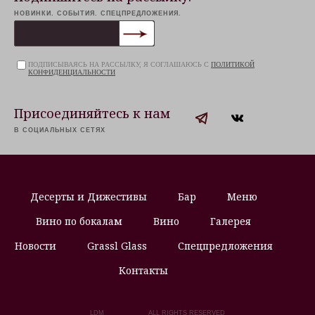
НОВИНКИ. СОБЫТИЯ. СПЕЦПРЕДЛОЖЕНИЯ.
ПОДПИСЫВАЯСЬ НА РАССЫЛКУ, Я СОГЛАШАЮСЬ С
ПОЛИТИКОЙ
КОНФИДЕНЦИАЛЬНОСТИ
Присоединяйтесь к нам
В СОЦИАЛЬНЫХ СЕТЯХ
Десерты и Дижестивы
Бар
Меню
Вино по бокалам
Вино
Галерея
Новости
Grassl Glass
Спецпредложения
Контакты
LDM
ALL RIGHTS RESERVED