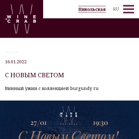
RU
Никольская
Десерты и Дижестивы
Бар
Меню
16.01.2022
Вино по бокалам
С НОВЫМ СВЕТОМ
Вино
Винный ужин с коллекцией burgundy ru
Галерея
Новости
Grassl Glass
Спецпредложения